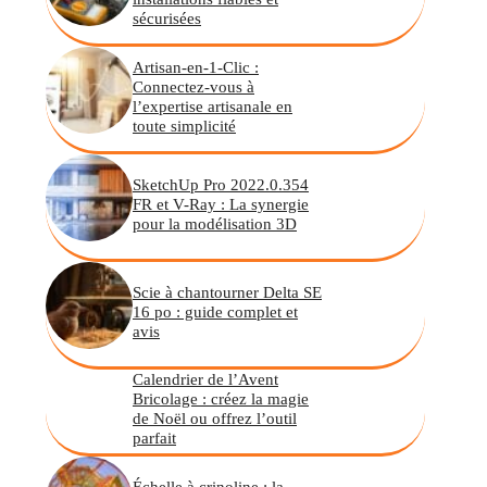
sécurisées
Artisan-en-1-Clic :
Connectez-vous à
l’expertise artisanale en
toute simplicité
SketchUp Pro 2022.0.354
FR et V-Ray : La synergie
pour la modélisation 3D
Scie à chantourner Delta SE
16 po : guide complet et
avis
Calendrier de l’Avent
Bricolage : créez la magie
de Noël ou offrez l’outil
parfait
Échelle à crinoline : la