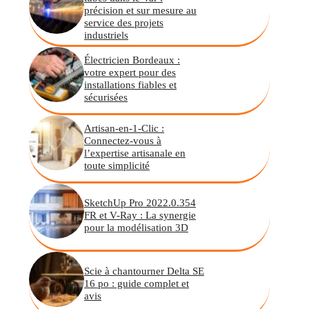
précision et sur mesure au
service des projets
industriels
Électricien Bordeaux :
votre expert pour des
installations fiables et
sécurisées
Artisan-en-1-Clic :
Connectez-vous à
l’expertise artisanale en
toute simplicité
SketchUp Pro 2022.0.354
FR et V-Ray : La synergie
pour la modélisation 3D
Scie à chantourner Delta SE
16 po : guide complet et
avis