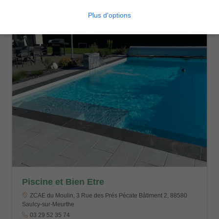
Plus d'options
Piscine et Bien Etre
ZCAE du Moulin, 3 Rue des Prés Pécate Bâtiment 2, 88580
Saulcy-sur-Meurthe
03 29 52 35 74