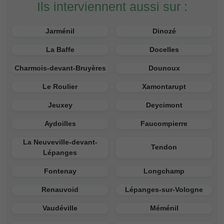
Ils interviennent aussi sur :
Jarménil
Dinozé
La Baffe
Docelles
Charmois-devant-Bruyères
Dounoux
Le Roulier
Xamontarupt
Jeuxey
Deycimont
Aydoilles
Faucompierre
La Neuveville-devant-
Tendon
Lépanges
Fontenay
Longchamp
Renauvoid
Lépanges-sur-Vologne
Vaudéville
Méménil