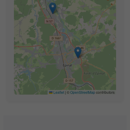
Leaflet
|
©
OpenStreetMap
contributors