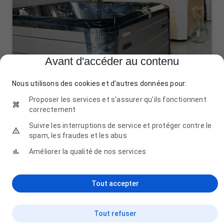
Avant d'accéder au contenu
Nous utilisons des cookies et d'autres données pour:
Proposer les services et s'assurer qu'ils fonctionnent
correctement
Suivre les interruptions de service et protéger contre le
Rpiscines(pisciniste vosges)
spam, les fraudes et les abus
77 impasses des escadrilles, 88430 Corcieux
Améliorer la qualité de nos services
03 29 41 28 44
Tout accepter
Tout refuser