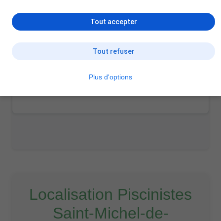
Rue du Parquet, 73300 Saint-Jean-de-Maurienne
04 79 56 77 82
Tout accepter
Tout refuser
Piscine+M
Plus d'options
33 Chem. du Bois, 73140 Orelle
Localisation Piscinistes
Saint-Michel-de-