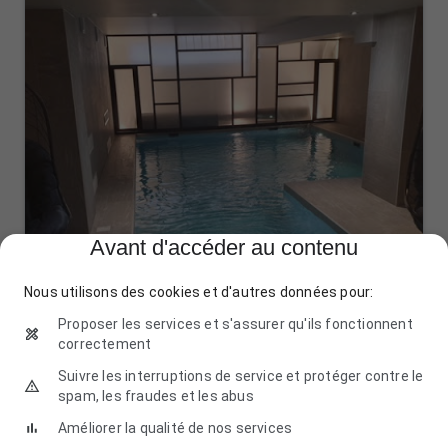
Avant d'accéder au contenu
Nous utilisons des cookies et d'autres données pour:
Proposer les services et s'assurer qu'ils fonctionnent
correctement
Suivre les interruptions de service et protéger contre le
spam, les fraudes et les abus
MAURIENNE PISCINE - Lerario Cédric -
construction piscines en Savoie
Améliorer la qualité de nos services