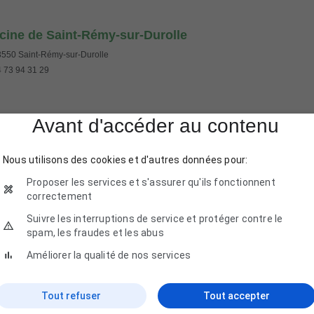
cine de Saint-Rémy-sur-Durolle
550 Saint-Rémy-sur-Durolle
 73 94 31 29
Avant d'accéder au contenu
Nous utilisons des cookies et d'autres données pour:
Proposer les services et s'assurer qu'ils fonctionnent
correctement
Suivre les interruptions de service et protéger contre le
spam, les fraudes et les abus
Améliorer la qualité de nos services
S BOIS NOIRS SPA
5 Le Lac, 63550 Saint-Rémy-sur-Durolle
Tout refuser
Tout accepter
 73 51 19 89