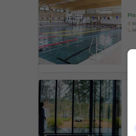
Pis
63
04
LE
76
04