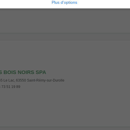
Plus d'options
S BOIS NOIRS SPA
5 Le Lac, 63550 Saint-Rémy-sur-Durolle
 73 51 19 89