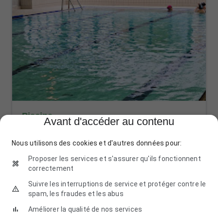
Piscine
Avant d'accéder au contenu
Escame, 58290 Moulins-Engilbert
03 86 84 21 48
Nous utilisons des cookies et d'autres données pour:
Proposer les services et s'assurer qu'ils fonctionnent
correctement
Suivre les interruptions de service et protéger contre le
spam, les fraudes et les abus
Améliorer la qualité de nos services