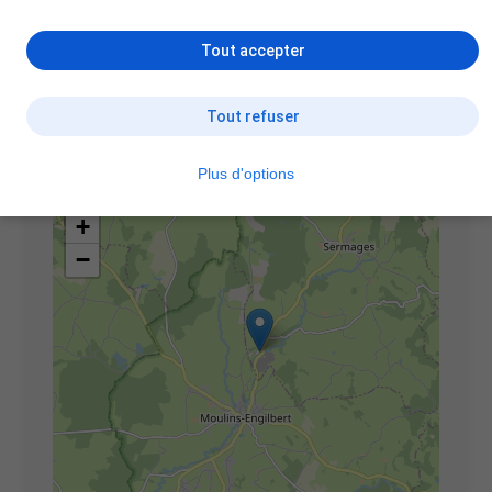
Tout accepter
Localisation Piscinistes
Moulins-Engilbert
Tout refuser
(58290)
Plus d'options
+
−