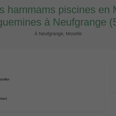
s hammams piscines en M
guemines à Neufgrange (
À Neufgrange, Moselle
viller
ntact