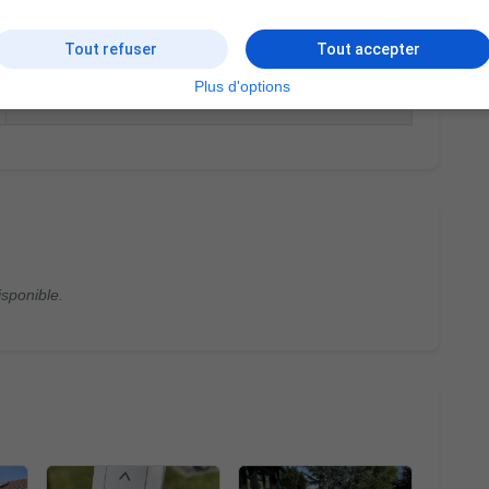
Tout refuser
Tout accepter
Fermé
Plus d'options
Fermé
isponible.