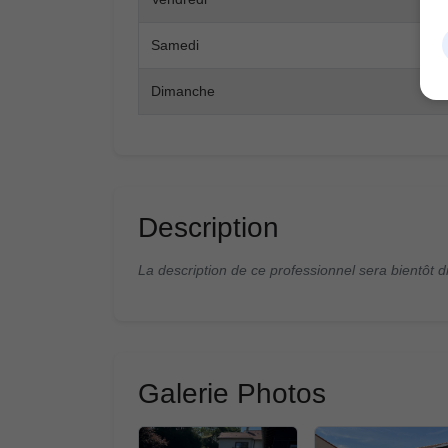
Samedi
Dimanche
Description
La description de ce professionnel sera bientôt d
Galerie Photos