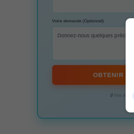
Votre demande (Optionnel)
OBTENIR MO
🔒 Vos infor