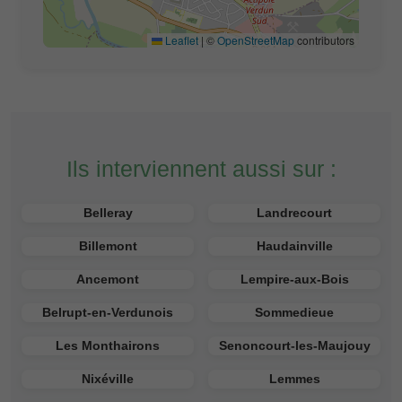
Leaflet
|
©
OpenStreetMap
contributors
Ils interviennent aussi sur :
Belleray
Landrecourt
Billemont
Haudainville
Ancemont
Lempire-aux-Bois
Belrupt-en-Verdunois
Sommedieue
Les Monthairons
Senoncourt-les-Maujouy
Nixéville
Lemmes