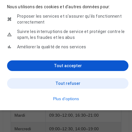
OBTENIR MON DEVIS GRATUIT
Nous utilisons des cookies et d'autres données pour:
Proposer les services et s'assurer qu'ils fonctionnent
correctement
🔒 Vos informations sont protégées.
Suivre les interruptions de service et protéger contre le
spam, les fraudes et les abus
Améliorer la qualité de nos services
Horaires d'ouverture
Tout accepter
Tout refuser
Jour
Horaires
Plus d'options
Lundi
09:00–11:30, 16:30–21:00
Mardi
09:30–12:00, 16:30–21:00
Mercredi
09:00–12:30, 14:00–19:00