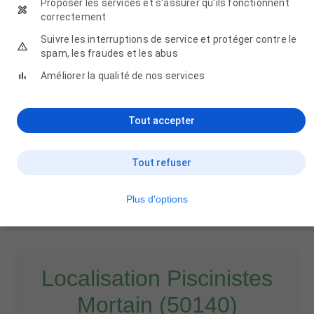
Proposer les services et s'assurer qu'ils fonctionnent
Pôle territorial
correctement
50140 Mortain-Bocage
Suivre les interruptions de service et protéger contre le
spam, les fraudes et les abus
Améliorer la qualité de nos services
Piscine Découverte de Mortain
Tout accepter
3 Rue du Jardin des Plantes, 50140 Mortain-Bocage
Tout refuser
Plus d'options
Localisation Piscinistes
Mortain (50140)