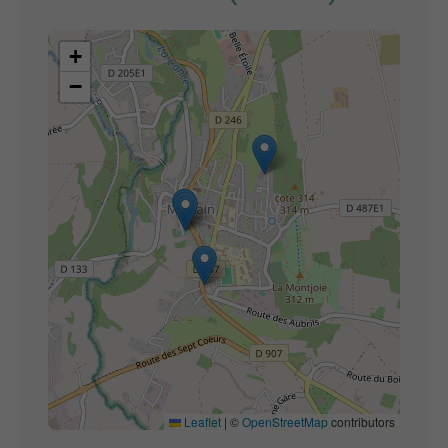
+
−
Leaflet
|
©
OpenStreetMap
contributors