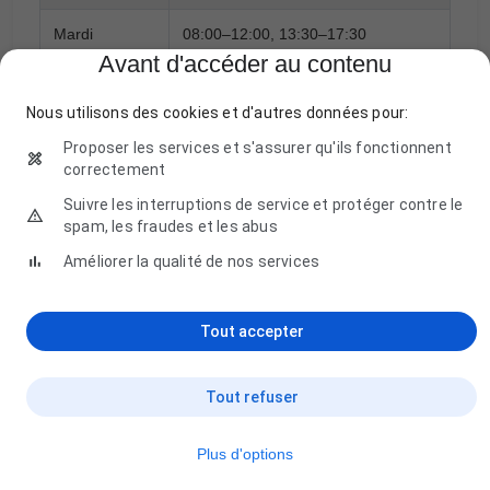
Mardi
08:00–12:00, 13:30–17:30
Avant d'accéder au contenu
Mercredi
08:00–12:00, 13:30–17:30
Nous utilisons des cookies et d'autres données pour:
Jeudi
08:00–12:00, 13:30–17:30
Proposer les services et s'assurer qu'ils fonctionnent
correctement
Vendredi
08:00–12:00, 13:30–16:30
Suivre les interruptions de service et protéger contre le
spam, les fraudes et les abus
Samedi
Fermé
Améliorer la qualité de nos services
Dimanche
Fermé
Tout accepter
Tout refuser
Description
Plus d'options
La description de ce professionnel sera bientôt disponible.