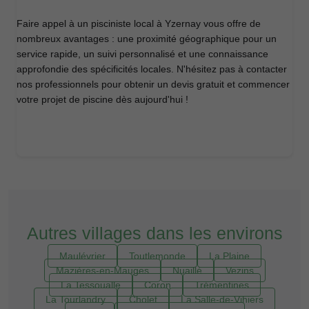
Faire appel à un pisciniste local à Yzernay vous offre de
nombreux avantages : une proximité géographique pour un
service rapide, un suivi personnalisé et une connaissance
approfondie des spécificités locales. N'hésitez pas à contacter
nos professionnels pour obtenir un devis gratuit et commencer
votre projet de piscine dès aujourd'hui !
Autres villages dans les environs
Maulévrier
Toutlemonde
La Plaine
Mazières-en-Mauges
Nuaillé
Vezins
La Tessoualle
Coron
Trémentines
La Tourlandry
Cholet
La Salle-de-Vihiers