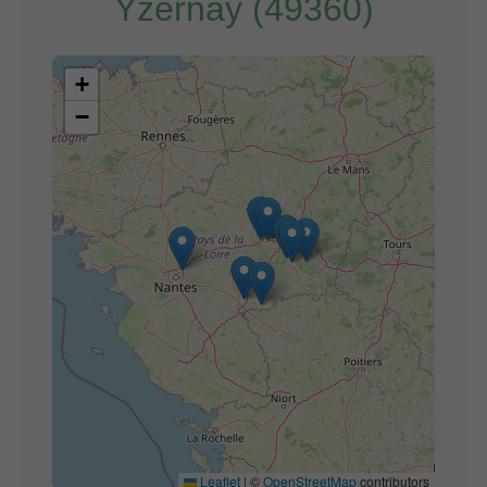
Yzernay (49360)
+
−
Leaflet
|
©
OpenStreetMap
contributors