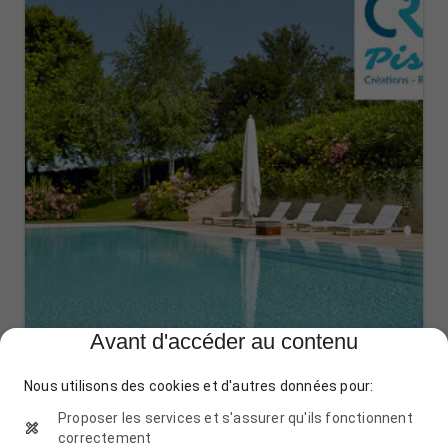
Avant d'accéder au contenu
CRE Piscines créations, rénovation et
Nous utilisons des cookies et d'autres données pour:
entretien 49 Brissac Angers Maine et
Loire
Proposer les services et s'assurer qu'ils fonctionnent
correctement
10 Rue des Brosses déléguée, 49320 Brissac Loire Aubance