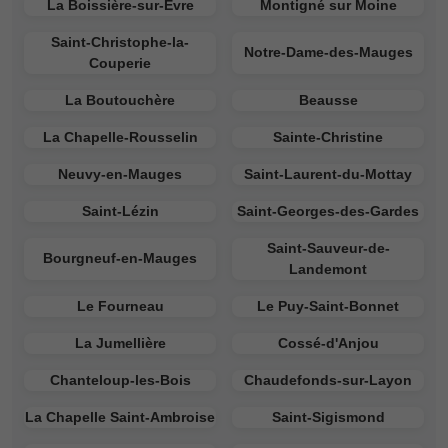
La Boissière-sur-Èvre
Montigné sur Moine
Saint-Christophe-la-
Notre-Dame-des-Mauges
Couperie
La Boutouchère
Beausse
La Chapelle-Rousselin
Sainte-Christine
Neuvy-en-Mauges
Saint-Laurent-du-Mottay
Saint-Lézin
Saint-Georges-des-Gardes
Saint-Sauveur-de-
Bourgneuf-en-Mauges
Landemont
Le Fourneau
Le Puy-Saint-Bonnet
La Jumellière
Cossé-d'Anjou
Chanteloup-les-Bois
Chaudefonds-sur-Layon
La Chapelle Saint-Ambroise
Saint-Sigismond