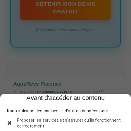
OBTENIR MON DEVIS
GRATUIT
🔒 Vos informations sont protégées.
AquaRêve Piscines
12 Rue des Nénuphars, 49600 La Chapelle-du-Genêt
Avant d'accéder au contenu
02 41 45 67 89
Nous utilisons des cookies et d'autres données pour:
Proposer les services et s'assurer qu'ils fonctionnent
correctement