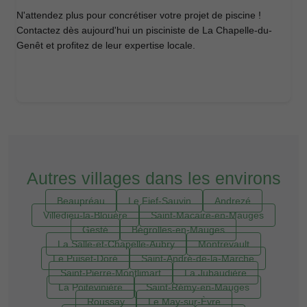
N'attendez plus pour concrétiser votre projet de piscine !
Contactez dès aujourd'hui un pisciniste de La Chapelle-du-
Genêt et profitez de leur expertise locale.
Autres villages dans les environs
Beaupréau
Le Fief-Sauvin
Andrezé
Villedieu-la-Blouère
Saint-Macaire-en-Mauges
Gesté
Bégrolles-en-Mauges
La Salle-et-Chapelle-Aubry
Montrevault
Le Puiset-Doré
Saint-André-de-la-Marche
Saint-Pierre-Montlimart
La Jubaudière
La Poitevinière
Saint-Rémy-en-Mauges
Roussay
Le May-sur-Èvre