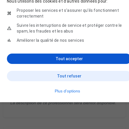
Nous utilisons des cookies et d'autres données pour:
Proposer les services et s'assurer qu'ils fonctionnent
Jeudi
Fermé
correctement
Vendredi
Fermé
Suivre les interruptions de service et protéger contre le
spam, les fraudes et les abus
Samedi
Fermé
Améliorer la qualité de nos services
Dimanche
Fermé
Tout accepter
Tout refuser
Description
Plus d'options
La description de ce professionnel sera bientôt disponible.