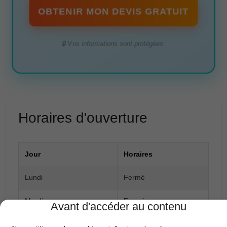
OBTENIR MON DEVIS GRATUIT
🔒 Vos informations sont protégées.
Horaires d'ouverture
Jour
Horaires
Lundi
Fermé
Mardi
Fermé
Avant d'accéder au contenu
Mercredi
Fermé