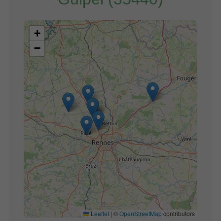
+
−
Leaflet
|
©
OpenStreetMap
contributors