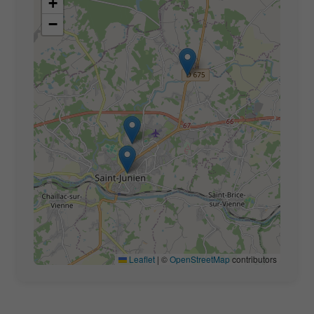
+
−
Leaflet
|
©
OpenStreetMap
contributors