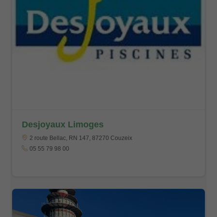
Desjoyaux Limoges
2 route Bellac, RN 147, 87270 Couzeix
05 55 79 98 00