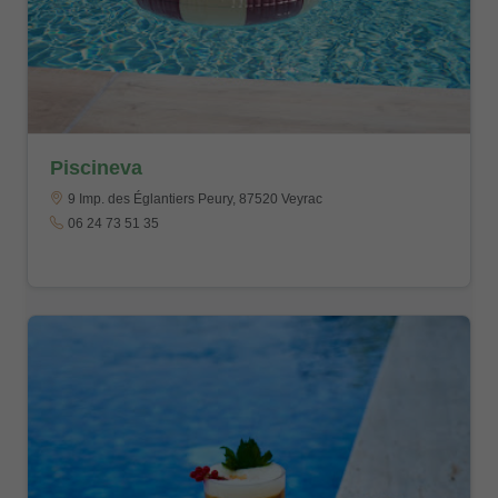
Piscineva
9 Imp. des Églantiers Peury, 87520 Veyrac
06 24 73 51 35