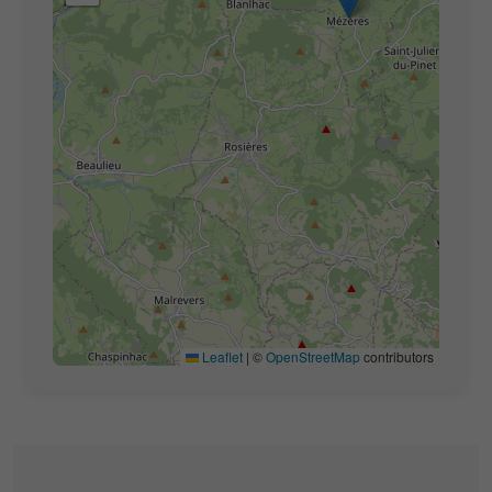
Leaflet
|
©
OpenStreetMap
contributors