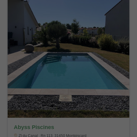
Abyss Piscines
ZI du Canal . Rn 113, 31450 Montgiscard