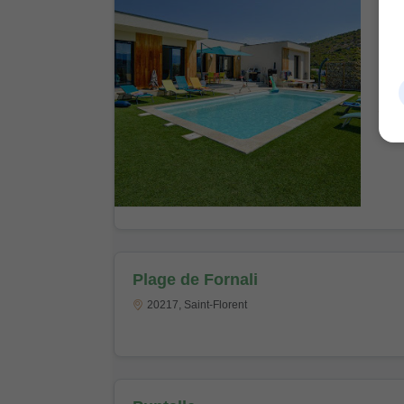
Mai
la 
25
07
Plage de Fornali
20217, Saint-Florent