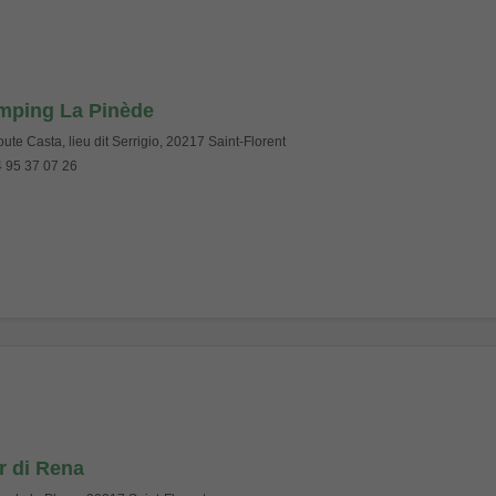
mping La Pinède
ute Casta, lieu dit Serrigio, 20217 Saint-Florent
 95 37 07 26
r di Rena