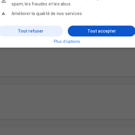
spam, les fraudes et les abus
Améliorer la qualité de nos services
son Oletta : Maison de vacances avec piscine en Ha
plage et de Bastia, Haute-Corse
Tout refuser
Tout accepter
 Les Jardins d'Oletta, 20217 Saint-Florent
 85 06 30 29
Plus d'options