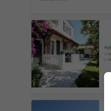
App
Pr
06