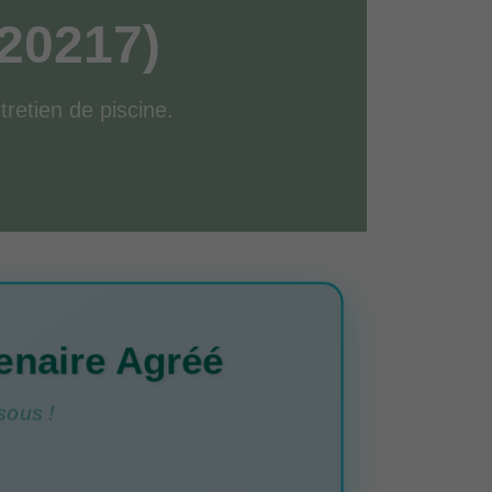
(20217)
ntretien de piscine.
enaire Agréé
sous !