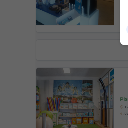
Pis
12
03