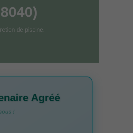
68040)
retien de piscine.
enaire Agréé
sous !