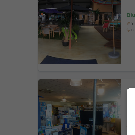
Blu
8 
03
Hy
14
03