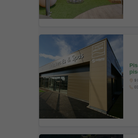
Pis
pis
9 
03