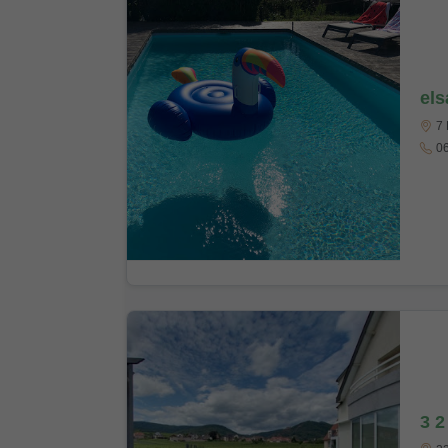
els
7 
06
3 2