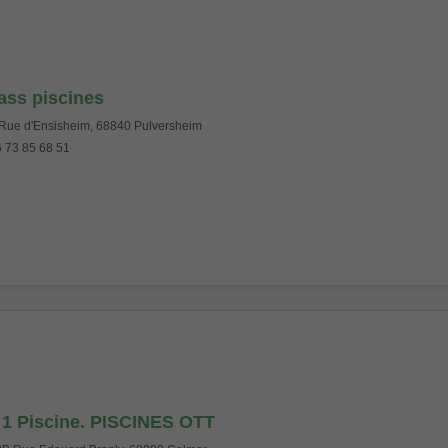
ass piscines
Rue d'Ensisheim, 68840 Pulversheim
 73 85 68 51
 1 Piscine. PISCINES OTT