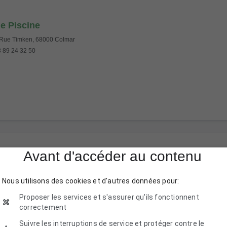
e Piscine
Rue Timken, 68000 Colmar
 89 24 32 50
Avant d'accéder au contenu
Nous utilisons des cookies et d'autres données pour:
dro Sud Colmar
Proposer les services et s'assurer qu'ils fonctionnent
 A Rue Louis-Joseph Gay-Lussac, 68000 Colmar
correctement
 89 29 12 90
Suivre les interruptions de service et protéger contre le