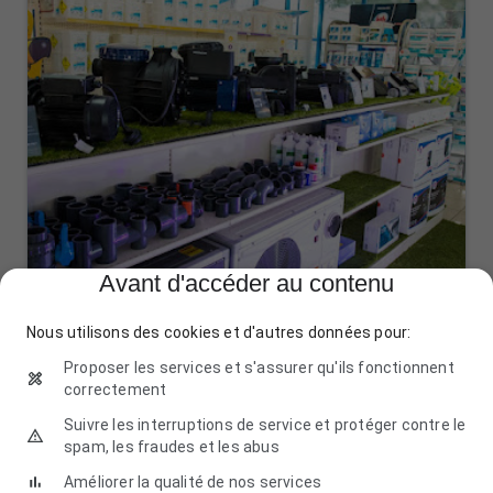
Avant d'accéder au contenu
Nous utilisons des cookies et d'autres données pour:
Proposer les services et s'assurer qu'ils fonctionnent
Piscinistes Associés Sofrade
correctement
305 Rue Claude Nicolas Ledoux, 30900 Nîmes
Suivre les interruptions de service et protéger contre le
04 66 84 35 74
spam, les fraudes et les abus
Améliorer la qualité de nos services