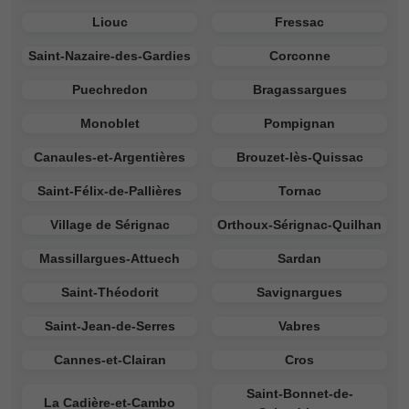
Liouc
Fressac
Saint-Nazaire-des-Gardies
Corconne
Puechredon
Bragassargues
Monoblet
Pompignan
Canaules-et-Argentières
Brouzet-lès-Quissac
Saint-Félix-de-Pallières
Tornac
Village de Sérignac
Orthoux-Sérignac-Quilhan
Massillargues-Attuech
Sardan
Saint-Théodorit
Savignargues
Saint-Jean-de-Serres
Vabres
Cannes-et-Clairan
Cros
Saint-Bonnet-de-
La Cadière-et-Cambo