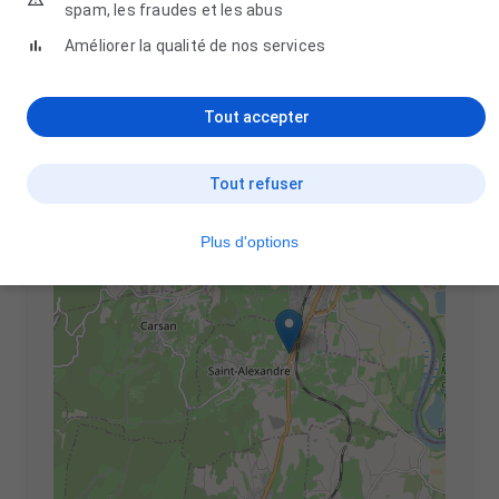
spam, les fraudes et les abus
Améliorer la qualité de nos services
Localisation Piscinistes
Saint-Alexandre (30130)
Tout accepter
+
Tout refuser
−
Plus d'options