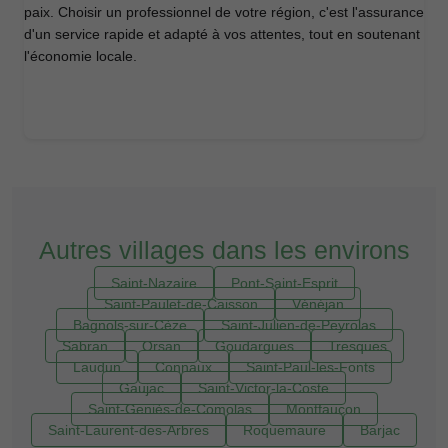
paix. Choisir un professionnel de votre région, c'est l'assurance
d'un service rapide et adapté à vos attentes, tout en soutenant
l'économie locale.
Autres villages dans les environs
Saint-Nazaire
Pont-Saint-Esprit
Saint-Paulet-de-Caisson
Vénéjan
Bagnols-sur-Cèze
Saint-Julien-de-Peyrolas
Sabran
Orsan
Goudargues
Tresques
Laudun
Connaux
Saint-Paul-les-Fonts
Gaujac
Saint-Victor-la-Coste
Saint-Geniès-de-Comolas
Montfaucon
Saint-Laurent-des-Arbres
Roquemaure
Barjac