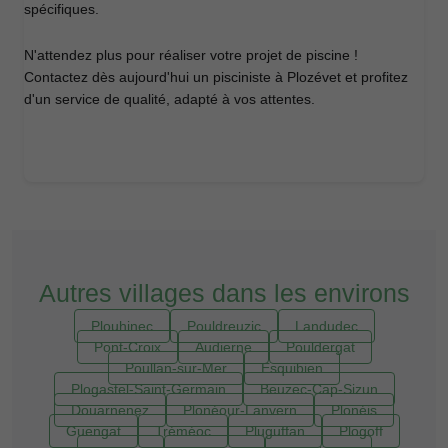
spécifiques.
N'attendez plus pour réaliser votre projet de piscine !
Contactez dès aujourd'hui un pisciniste à Plozévet et profitez
d'un service de qualité, adapté à vos attentes.
Autres villages dans les environs
Plouhinec
Pouldreuzic
Landudec
Pont-Croix
Audierne
Pouldergat
Poullan-sur-Mer
Esquibien
Plogastel-Saint-Germain
Beuzec-Cap-Sizun
Douarnenez
Plonéour-Lanvern
Plonéis
Guengat
Tréméoc
Pluguffan
Plogoff