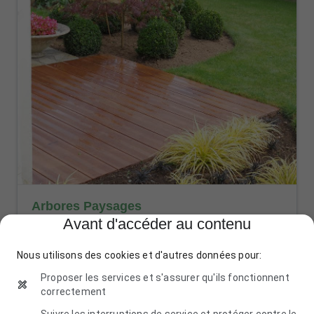
Arbores Paysages
Avant d'accéder au contenu
38 lieu-dit, 29710 Plozévet
06 63 43 60 19
Nous utilisons des cookies et d'autres données pour:
Proposer les services et s'assurer qu'ils fonctionnent
correctement
Suivre les interruptions de service et protéger contre le