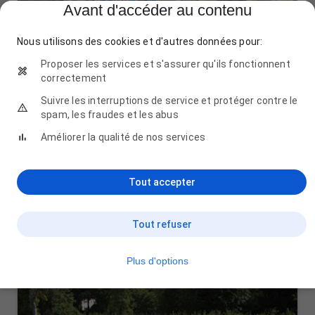
Avant d'accéder au contenu
Nous utilisons des cookies et d'autres données pour:
Proposer les services et s'assurer qu'ils fonctionnent
correctement
Suivre les interruptions de service et protéger contre le
spam, les fraudes et les abus
Améliorer la qualité de nos services
Gites de la forêt d’Huelgoat
4 Le Vieux Tronc, 29690 Huelgoat
06 60 75 68 99
Tout accepter
Tout refuser
Plus d'options