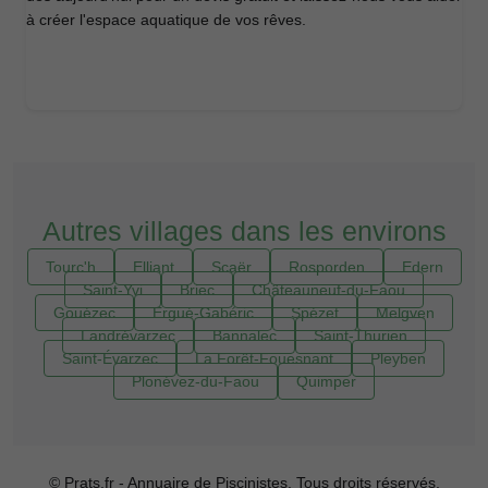
à créer l'espace aquatique de vos rêves.
Autres villages dans les environs
Tourc'h
Elliant
Scaër
Rosporden
Edern
Saint-Yvi
Briec
Châteauneuf-du-Faou
Gouézec
Ergué-Gabéric
Spézet
Melgven
Landrévarzec
Bannalec
Saint-Thurien
Saint-Évarzec
La Forêt-Fouesnant
Pleyben
Plonévez-du-Faou
Quimper
© Prats.fr - Annuaire de Piscinistes. Tous droits réservés.