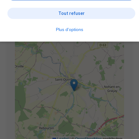
Graçay (18310)
Tout refuser
+
Plus d'options
−
Leaflet
|
©
OpenStreetMap
contributors