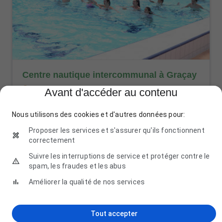
Centre nautique intercommunal à Graçay
Chem. de Trompé Souris, 18310 Graçay, France
Avant d'accéder au contenu
+33 2 48 51 42 39
Nous utilisons des cookies et d'autres données pour:
Proposer les services et s'assurer qu'ils fonctionnent
correctement
Suivre les interruptions de service et protéger contre le
spam, les fraudes et les abus
Améliorer la qualité de nos services
Localisation Piscinistes
Tout accepter