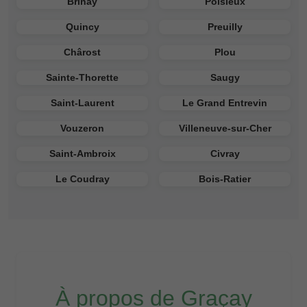
Brinay
Poisieux
Quincy
Preuilly
Chârost
Plou
Sainte-Thorette
Saugy
Saint-Laurent
Le Grand Entrevin
Vouzeron
Villeneuve-sur-Cher
Saint-Ambroix
Civray
Le Coudray
Bois-Ratier
À propos de Graçay