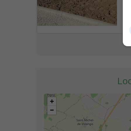
Loc
+
−