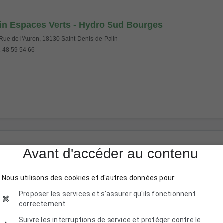
in Espaces Verts - Hydro Sud Bourges
Rue de l'Auron, 18130 Saint-Denis-de-Palin
 48 59 54 66
Avant d'accéder au contenu
Nous utilisons des cookies et d'autres données pour:
 Terrassement
Proposer les services et s'assurer qu'ils fonctionnent
Rte des Templiers, 18220 Brécy
correctement
 47 02 11 91
Suivre les interruptions de service et protéger contre le