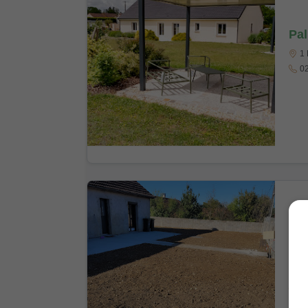
Pal
1 
02
RH
9 
06