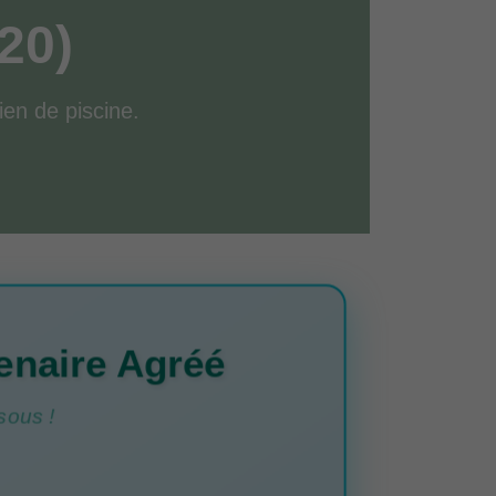
20)
tien de piscine.
enaire Agréé
sous !