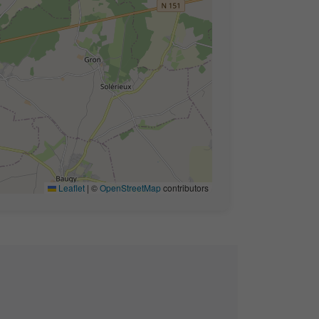
Leaflet
|
©
OpenStreetMap
contributors