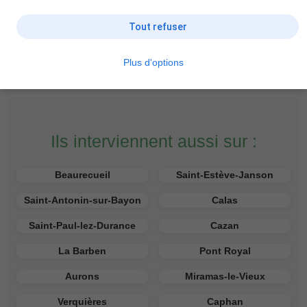
Tout refuser
Plus d'options
Ils interviennent aussi sur :
Beaurecueil
Saint-Estève-Janson
Saint-Antonin-sur-Bayon
Calas
Saint-Paul-lez-Durance
Cazan
La Barben
Pont Royal
Aurons
Miramas-le-Vieux
Verquières
Caphan