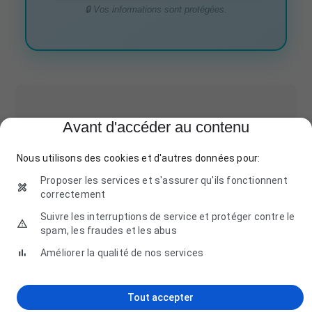
🔒 Vos informations sont protégées.
Avant d'accéder au contenu
Piscine & Co
Nous utilisons des cookies et d'autres données pour:
456 Avenue des Platanes, 13770 Venelles
04 42 55 67 90
Proposer les services et s'assurer qu'ils fonctionnent
correctement
Suivre les interruptions de service et protéger contre le
spam, les fraudes et les abus
AquaDesign Venelles
Améliorer la qualité de nos services
123 Rue des Nénuphars, 13770 Venelles
04 42 55 67 89
Tout accepter