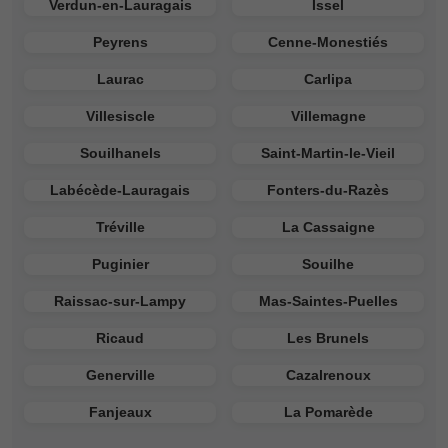
Verdun-en-Lauragais
Issel
Peyrens
Cenne-Monestiés
Laurac
Carlipa
Villesiscle
Villemagne
Souilhanels
Saint-Martin-le-Vieil
Labécède-Lauragais
Fonters-du-Razès
Tréville
La Cassaigne
Puginier
Souilhe
Raissac-sur-Lampy
Mas-Saintes-Puelles
Ricaud
Les Brunels
Generville
Cazalrenoux
Fanjeaux
La Pomarède