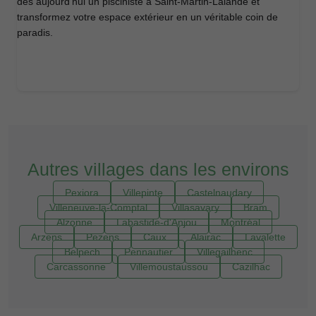
dès aujourd'hui un pisciniste à Saint-Martin-Lalande et
transformez votre espace extérieur en un véritable coin de
paradis.
Autres villages dans les environs
Pexiora
Villepinte
Castelnaudary
Villeneuve-la-Comptal
Villasavary
Bram
Alzonne
Labastide-d'Anjou
Montréal
Arzens
Pezens
Caux
Alairac
Lavalette
Belpech
Pennautier
Villegailhenc
Carcassonne
Villemoustaussou
Cazilhac