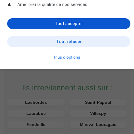
Piscine Évasion
Améliorer la qualité de nos services
5 Chemin des Bains, 11400 Saint-Martin-Lalande
04 68 54 32 10
Tout accepter
Tout refuser
Plus d'options
Ils interviennent aussi sur :
Lasbordes
Saint-Papoul
Laurabuc
Villespy
Fendeille
Mireval-Lauragais